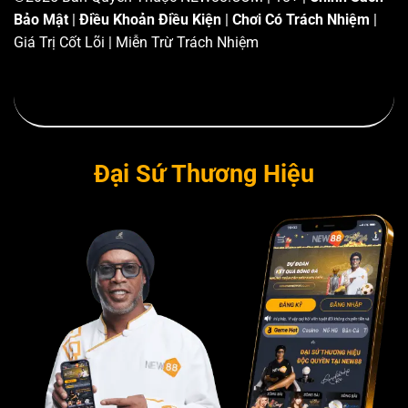
Bảo Mật
|
Điều Khoản Điều Kiện
|
Chơi Có Trách Nhiệm
|
Giá Trị Cốt Lõi | Miễn Trừ Trách Nhiệm
Đại Sứ Thương Hiệu