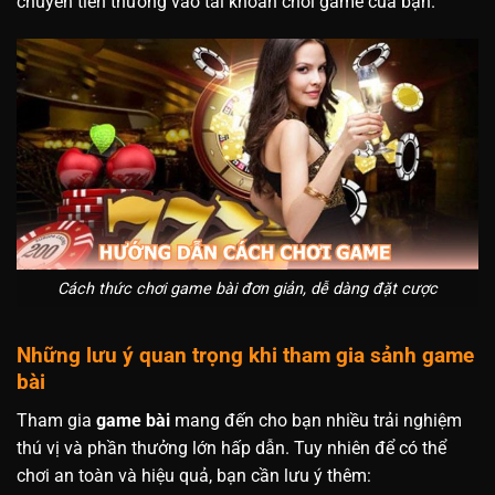
chuyển tiền thưởng vào tài khoản chơi game của bạn.
Cách thức chơi game bài đơn giản, dễ dàng đặt cược
Những lưu ý quan trọng khi tham gia sảnh game
bài
Tham gia
game bài
mang đến cho bạn nhiều trải nghiệm
thú vị và phần thưởng lớn hấp dẫn. Tuy nhiên để có thể
chơi an toàn và hiệu quả, bạn cần lưu ý thêm: