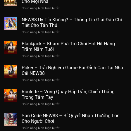
Cho Mọi Nhà
ở
Chức năng bình luận bị tắt
Kèo
Châu
NEW88 Uy Tín Không? – Thông Tin Giải Đáp Chi
Á
Tiết Cho Tân Thủ
–
ở
Chức năng bình luận bị tắt
Lựa
NEW88
Chọn
Uy
Blackjack – Khám Phá Trò Chơi Hot Hit Hàng
Cá
Tín
Cược
Trăm Năm Tuổi
Không?
Thể
ở
Chức năng bình luận bị tắt
–
Thao
Blackjack
Thông
Hot
–
Poker – Trải Nghiệm Game Bài Đỉnh Cao Tại Nhà
Tin
Hit
Khám
Giải
Cái NEW88
Cho
Phá
Đáp
Mọi
ở
Chức năng bình luận bị tắt
Trò
Chi
Nhà
Poker
Chơi
Tiết
–
Roulette – Vòng Quay Hấp Dẫn, Chiến Thắng
Hot
Cho
Trải
Hit
Trong Tầm Tay
Tân
Nghiệm
Hàng
Thủ
ở
Chức năng bình luận bị tắt
Game
Trăm
Roulette
Bài
Năm
–
Săn Code NEW88 – Bí Quyết Nhận Thưởng Lớn
Đỉnh
Tuổi
Vòng
Cao
Cho Người Chơi
Quay
Tại
ở
Chức năng bình luận bị tắt
Hấp
Nhà