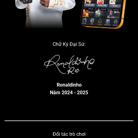
Chữ Ký Đại Sứ:
Ronaldinho
Năm 2024 - 2025
Đối tác trò chơi