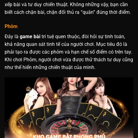
xếp bài và tư duy chiến thuật. Không những vậy, bạn cần
biết cách chặn bài, chặn đối thủ ra “quân” đúng thời điểm.
Phỏm
Đây là
game bài
trí tuệ quen thuộc, đòi hỏi sự tinh toán,
khả năng quan sát tinh tế của người chơi. Mục tiêu đó là
phải tạo ra được các phỏm và hạn chế số điểm có trên tay.
Khi chơi Phỏm, người chơi vừa được thử thách tư duy cũng
như thể hiển những chiến thuật của mình.