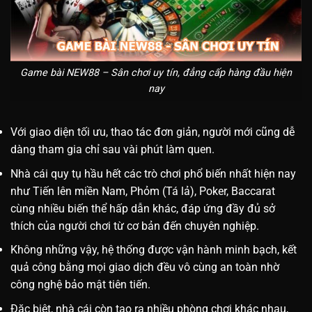
Game bài NEW88 – Sân chơi uy tín, đẳng cấp hàng đầu hiện
nay
Với giao diện tối ưu, thao tác đơn giản, người mới cũng dễ
dàng tham gia chỉ sau vài phút làm quen.
Nhà cái quy tụ hầu hết các trò chơi phổ biến nhất hiện nay
như Tiến lên miền Nam, Phỏm (Tá lả), Poker, Baccarat
cùng nhiều biến thể hấp dẫn khác, đáp ứng đầy đủ sở
thích của người chơi từ cơ bản đến chuyên nghiệp.
Không những vậy, hệ thống được vận hành minh bạch, kết
quả công bằng mọi giao dịch đều vô cùng an toàn nhờ
công nghệ bảo mật tiên tiến.
Đặc biệt, nhà cái còn tạo ra nhiều phòng chơi khác nhau,