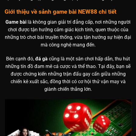
Giới thiệu về sảnh game bài NEW88 chi tiết
Game bài
là không gian giải trí đẳng cấp, nơi những người
chơi được tận hưởng cảm giác kịch tính, quen thuộc của
những trò chơi bài truyền thống, vừa tận hưởng sự hiện đại
mà công nghệ mang đến.
Bên cạnh đó,
đá gà
cũng là một sân chơi hấp dẫn, thu hút
những tín đồ đam mê cá cược và thể thao. Tại đây, bạn sẽ
được chứng kiến những trận đấu gay cấn giữa những
chiến kê xuất sắc, đồng thời có cơ hội thử vận may và
giành chiến thắng lớn.