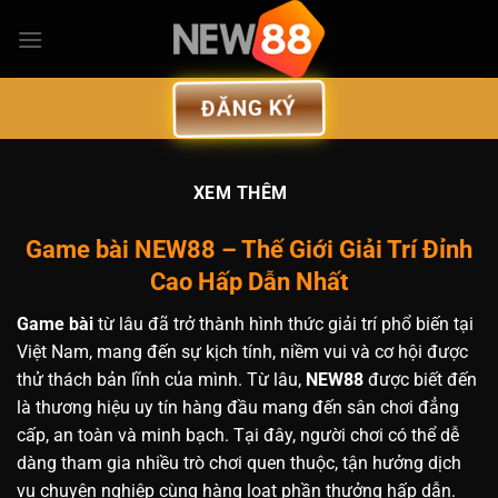
Bỏ
qua
nội
dung
ĐĂNG KÝ
XEM THÊM
Game bài NEW88 – Thế Giới Giải Trí Đỉnh
Cao Hấp Dẫn Nhất
Game bài
từ lâu đã trở thành hình thức giải trí phổ biến tại
Việt Nam, mang đến sự kịch tính, niềm vui và cơ hội được
thử thách bản lĩnh của mình. Từ lâu,
NEW88
được biết đến
là thương hiệu uy tín hàng đầu mang đến sân chơi đẳng
cấp, an toàn và minh bạch. Tại đây, người chơi có thể dễ
dàng tham gia nhiều trò chơi quen thuộc, tận hưởng dịch
vụ chuyên nghiệp cùng hàng loạt phần thưởng hấp dẫn.