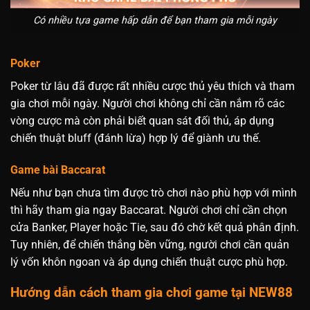
Có nhiều tựa game hấp dẫn để bạn tham gia mỗi ngày
Poker
Poker từ lâu đã được rất nhiều cược thủ yêu thích và tham
gia chơi mỗi ngày. Người chơi không chỉ cần nắm rõ các
vòng cược mà còn phải biết quan sát đối thủ, áp dụng
chiến thuật bluff (đánh lừa) hợp lý để giành ưu thế.
Game bài Baccarat
Nếu như bạn chưa tìm được trò chơi nào phù hợp với mình
thì hãy tham gia ngay Baccarat. Người chơi chỉ cần chọn
cửa Banker, Player hoặc Tie, sau đó chờ kết quả phân định.
Tuy nhiên, để chiến thắng bền vững, người chơi cần quản
lý vốn khôn ngoan và áp dụng chiến thuật cược phù hợp.
Hướng dẫn cách tham gia chơi game tại NEW88