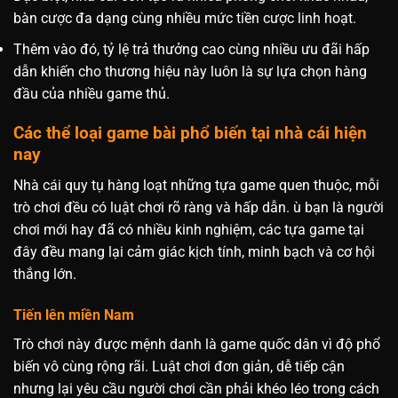
bàn cược đa dạng cùng nhiều mức tiền cược linh hoạt.
Thêm vào đó, tỷ lệ trả thưởng cao cùng nhiều ưu đãi hấp
dẫn khiến cho thương hiệu này luôn là sự lựa chọn hàng
đầu của nhiều game thủ.
Các thể loại game bài phổ biến tại nhà cái hiện
nay
Nhà cái quy tụ hàng loạt những tựa game quen thuộc, mỗi
trò chơi đều có luật chơi rõ ràng và hấp dẫn. ù bạn là người
chơi mới hay đã có nhiều kinh nghiệm, các tựa game tại
đây đều mang lại cảm giác kịch tính, minh bạch và cơ hội
thắng lớn.
Tiến lên miền Nam
Trò chơi này được mệnh danh là game quốc dân vì độ phổ
biến vô cùng rộng rãi. Luật chơi đơn giản, dễ tiếp cận
nhưng lại yêu cầu người chơi cần phải khéo léo trong cách